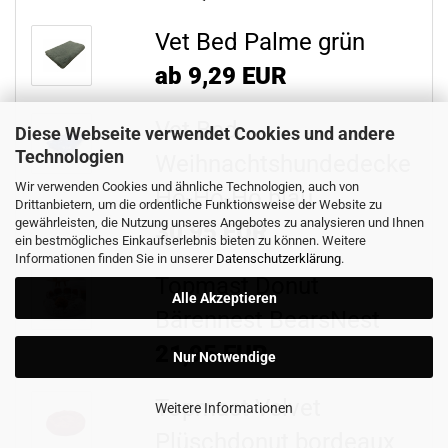
Vet Bed Palme grün
ab 9,29 EUR
Vet Bed
Diese Webseite verwendet Cookies und andere
Technologien
Weihnachtshundedecke
Wir verwenden Cookies und ähnliche Technologien, auch von
Ho-Ho-Ho blau
Drittanbietern, um die ordentliche Funktionsweise der Website zu
gewährleisten, die Nutzung unseres Angebotes zu analysieren und Ihnen
30,95 EUR
ein bestmögliches Einkaufserlebnis bieten zu können. Weitere
Informationen finden Sie in unserer
Datenschutzerklärung
.
Topmast Donut
Alle Akzeptieren
Bärennest BearsNest
21,95 EUR
Nur Notwendige
Topmast Velvet
Weitere Informationen
Plüschdonut bordeaux