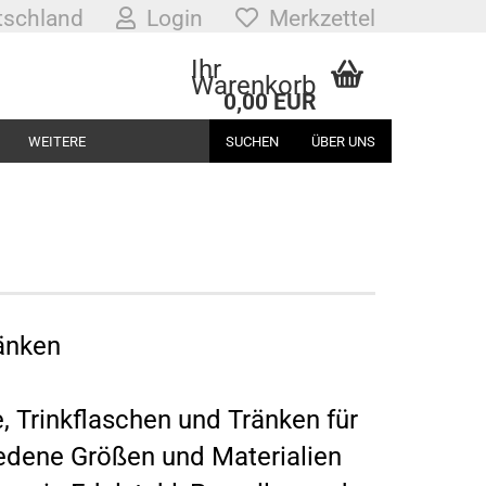
schland
Login
Merkzettel
Ihr
Warenkorb
0,00 EUR
WEITERE
SUCHEN
ÜBER UNS
änken
 Trinkflaschen und Tränken für
edene Größen und Materialien