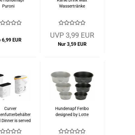
lie Hundenapf
Karlie Drink Max
Puroni
Wassertränke
UVP 3,99 EUR
b 6,99 EUR
Nur 3,59 EUR
Curver
Hundenapf Feribo
enfutterbehälter
designed by Lotte
Dinner is served