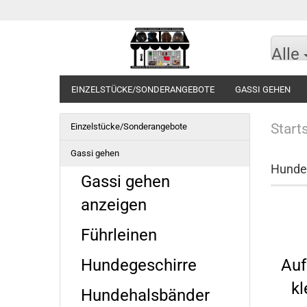
Alle
EINZELSTÜCKE/SONDERANGEBOTE
GASSI GEHEN
Start
Einzelstücke/Sonderangebote
Gassi gehen
Hunde
Gassi gehen
anzeigen
Führleinen
Hundegeschirre
Auf
k
Hundehalsbänder