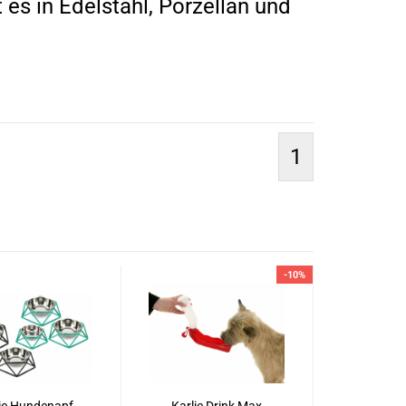
es in Edelstahl, Porzellan und
1
-10%