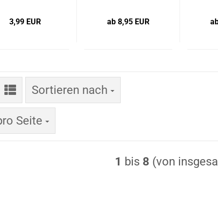
3,99 EUR
ab 8,95 EUR
a
Sortieren nach
Sortieren nach
 Seite
pro Seite
1
bis
8
(von insges