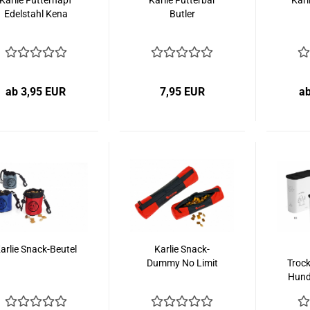
Karlie Futternapf
Karlie Futterbar
Kar
Edelstahl Kena
Butler
ab 3,95 EUR
7,95 EUR
a
arlie Snack-Beutel
Karlie Snack-
Dummy No Limit
Trock
Hund 