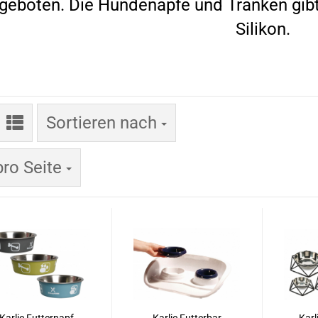
geboten. Die Hundenäpfe und Tränken gibt 
Silikon.
Sortieren nach
Sortieren nach
 Seite
pro Seite