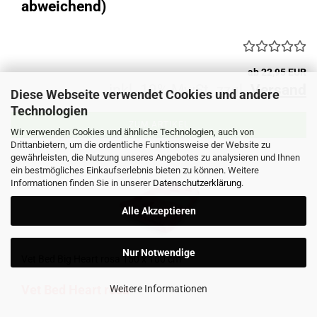
abweichend)
ab 22,95 EUR
inkl. 19% MwSt. zzgl.
Versand
Diese Webseite verwendet Cookies und andere
Technologien
ZUM ARTIKEL
Wir verwenden Cookies und ähnliche Technologien, auch von
Drittanbietern, um die ordentliche Funktionsweise der Website zu
gewährleisten, die Nutzung unseres Angebotes zu analysieren und Ihnen
ein bestmögliches Einkaufserlebnis bieten zu können. Weitere
Informationen finden Sie in unserer
Datenschutzerklärung
.
Alle Akzeptieren
Nur Notwendige
Vet Bed Big Heart rosa 150 x 100 cm
Vet Bed Heart rosa
Weitere Informationen