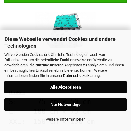
Diese Webseite verwendet Cookies und andere
Technologien
Vet Bed grau zweifarbig mit grünem Rücken
Wir verwenden Cookies und ähnliche Technologien, auch von
Drittanbietern, um die ordentliche Funktionsweise der Website zu
Vet Bed 2farbig mit grünem Rücken
gewährleisten, die Nutzung unseres Angebotes zu analysieren und Ihnen
ein bestmögliches Einkaufserlebnis bieten zu können. Weitere
Informationen finden Sie in unserer
Datenschutzerklärung
.
Alle Akzeptieren
Größen
S:     75 cm x 50 cm

Nur Notwendige
L:    100 cm x 75 cm

Weitere Informationen
XXL:  150 cm x 100 cm
