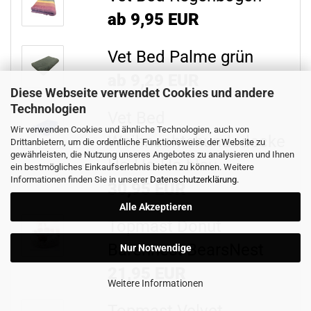
ab 9,95 EUR
Vet Bed Palme grün
ab 9,29 EUR
Diese Webseite verwendet Cookies und andere
Technologien
Vet Bed
Wir verwenden Cookies und ähnliche Technologien, auch von
Weihnachtshundedecke
Drittanbietern, um die ordentliche Funktionsweise der Website zu
gewährleisten, die Nutzung unseres Angebotes zu analysieren und Ihnen
Ho-Ho-Ho blau
ein bestmögliches Einkaufserlebnis bieten zu können. Weitere
Informationen finden Sie in unserer
Datenschutzerklärung
.
30,95 EUR
Alle Akzeptieren
Topmast Donut
Bärennest BearsNest
Nur Notwendige
21,95 EUR
Weitere Informationen