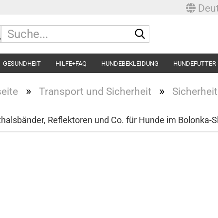
Deut
Suche...
GESUNDHEIT
HILFE+FAQ
HUNDEBEKLEIDUNG
HUNDEFUTTER
»
»
seite
Transport und Sicherheit
Sicherhei
halsbänder, Reflektoren und Co. für Hunde im Bolonka-