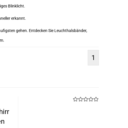
es Blinklicht.
neller erkannt.
äufigsten gehen. Entdecken Sie Leuchthalsbänder,
om.
1
irr
en