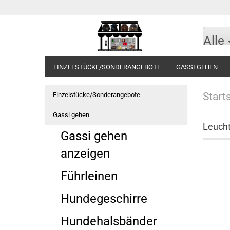
Alle
EINZELSTÜCKE/SONDERANGEBOTE
GASSI GEHEN
Start
Einzelstücke/Sonderangebote
Gassi gehen
Leucht
Gassi gehen
anzeigen
Führleinen
Hundegeschirre
Hundehalsbänder