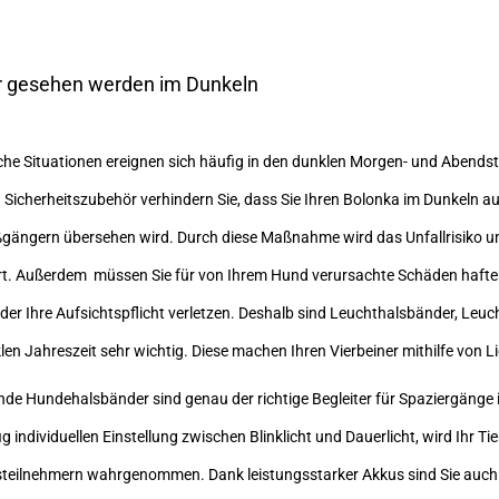
 gesehen werden im Dunkeln
che Situationen ereignen sich häufig in den dunklen Morgen- und Abends
n Sicherheitszubehör verhindern Sie, dass Sie Ihren Bolonka im Dunkeln a
gängern übersehen wird. Durch diese Maßnahme wird das Unfallrisiko 
rt. Außerdem müssen Sie für von Ihrem Hund verursachte Schäden haften
oder Ihre Aufsichtspflicht verletzen. Deshalb sind Leuchthalsbänder, Leu
len Jahreszeit sehr wichtig. Diese machen Ihren Vierbeiner mithilfe von L
de Hundehalsbänder sind genau der richtige Begleiter für Spaziergänge i
ig individuellen Einstellung zwischen Blinklicht und Dauerlicht, wird Ihr
teilnehmern wahrgenommen. Dank leistungsstarker Akkus sind Sie auch 