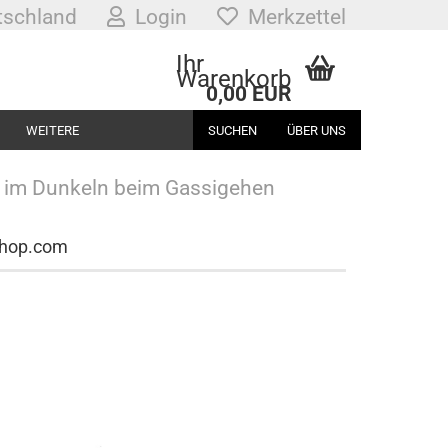
schland
Login
Merkzettel
Ihr
Warenkorb
0,00 EUR
WEITERE
SUCHEN
ÜBER UNS
t im Dunkeln beim Gassigehen
Shop.com