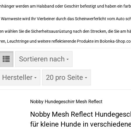
hänger werden am Halsband oder Geschirr befestigt und haben ein farbig
r Warnweste wird Ihr Vierbeiner durch das Scheinwerferlicht vom Auto sch
n wählen Sie die Sicherheitsausrüstung nach den Strecken, die Sie am h
ren, Leuchtringe und weitere reflektierende Produkte im Bolonka-Shop.c
Sortieren nach
Sortieren nach
pro Seite
e Hersteller
20 pro Seite
Nobby Hundegeschirr Mesh Reflect
Nobby Mesh Reflect Hundegesch
für kleine Hunde in verschieden