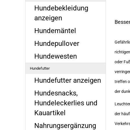
Hundebekleidung
anzeigen
Besser
Hundemäntel
Hundepullover
Gefährli
richtige
Hundewesten
oder Fuß
Hundefutter
verringe
Hundefutter anzeigen
treffen 
der dunk
Hundesnacks,
Hundeleckerlies und
Leuchten
Kauartikel
der häuf
Verkehrs
Nahrungsergänzung